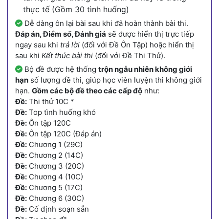
thực tế (Gồm 30 tình huống)
Dễ dàng ôn lại bài sau khi đã hoàn thành bài thi.
Đáp án, Điểm số, Đánh giá
sẽ được hiển thị trực tiếp
ngay sau khi
trả lời
(đối với Đề Ôn Tập) hoặc hiển thị
sau khi
Kết thúc bài thi
(đối với Đề Thi Thử).
Bộ đề được hệ thống
trộn ngẫu nhiên không giới
hạn
số lượng đề thi, giúp học viên luyện thi không giới
hạn.
Gồm các bộ đề theo các cấp độ
như:
Đề:
Thi thử 10C *
Đề:
Top tình huống khó
Đề:
Ôn tập 120C
Đề:
Ôn tập 120C (Đáp án)
Đề:
Chương 1 (29C)
Đề:
Chương 2 (14C)
Đề:
Chương 3 (20C)
Đề:
Chương 4 (10C)
Đề:
Chương 5 (17C)
Đề:
Chương 6 (30C)
Đề:
Cố định soạn sẳn