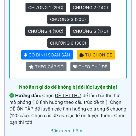
CHƯƠNG 1 (29C)
CHƯƠNG 2 (14C)
CHƯƠNG 3 (20C)
CHƯƠNG 4 (10C)
CHƯƠNG 5 (17C)
CHƯƠNG 6 (30C)
CỐ ĐỊNH SOẠN SẲN
TỰ CHỌN ĐỀ
THEO CẤP ĐỘ
THEO CHỦ ĐỀ
Nhớ ăn ít gì đó để không bị đói lúc luyện thi ạ!
Hướng dẫn:
Chọn
ĐỀ THI THỬ
để làm bài thi thử
mô phỏng (10 tình huống theo cấu trúc đề thi). Chọn
ĐỀ ÔN TẬP
để luyện các tình huống có trong 6 chương
(120 câu). Chọn
các đề còn lại
để ôn luyện thêm. Chúc
bạn thi tốt!
Bấm xem thêm...