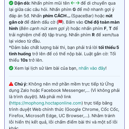
Dặn dò:
Nhấn phím mũi tên
để di chuyển qua
lại giữa các câu hỏi. Nhấn phím
G
để mở nhanh gợi ý
đáp án 5đ. Nhấn
phím CÁCH ⎵
(SpaceBar) hoặc
nút
gắn cờ
để đánh dấu cờ (
). Bấm vào
Chế độ toàn màn
hình
(
Bên cạnh nút xem gợi ý
) hoặc nhấn phím
F
,
T
để
trải nghiệm chế độ tập trung. Nhấn phím
R
để xem/tua
lại video từ đầu.
*Đảm bảo chất lượng bài thi, bạn phải trả lời
tối thiểu 5
tình huống
trở lên để có thể nộp bài. Luật gắn cờ: Tối
thiểu
10s
trở lên.
Xem lại lịch sử làm bài của bạn,
nhấn vào đây
!
Chú ý:
Không nên mở phần mềm trực tiếp từ Ứng
dụng Zalo hoặc Facebook Messenger,... (Vì không phải
là trình duyệt). Mà phải mở link
(
https://mophong.hoctaponline.com
) trực tiếp bằng
trình duyệt Web chính thức (Google Chrome, Cốc Cốc,
Firefox, Microsoft Edge, UC Browser,...). Nhằm tránh
lỗi hiển thị kết quả, lỗi chấm điểm bài thi và một số lỗi
khác.