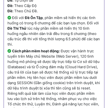
Đề:
Tự chọn đề
Đề:
Theo Cấp Độ
Đề:
Theo Chủ Đề.
Đối với
Đề Ôn Tập
, phần mềm sẽ hiển thị các tình
huống có trong 6 chương để các bạn lựa chọn. Đối với
Đề Thi Thử
lúc này phần mềm sẽ hiển thị 10 tình
huống ngẫu nhiên dàn trải đều trong 6 chương (theo
cấu trúc đề thi với tổng thời lượng 6.5 phút) để các bạn
thi.
Cách phần mềm hoạt động:
Được vận hành trực
tuyến trên Máy chủ Website (Web Server), 120 tình
huống mô phỏng sẽ được lấy trực tiếp từ Cơ sở dữ liệu
(Database) và từ Ổ cứng đám mây (Cloud Hard Drive),
câu trả lời của bạn sẽ được hệ thống xử lý trực tiếp tại
phần mềm. Họ tên học viên được phần mềm lưu dưới
dạng SESSION (Gần giống cookie) trên trình duyệt, khi
dữ liệu trình duyệt bị xóa thì tên cũng sẽ bị reset.
Riêng kết quả bài làm của học viên được phần mềm
lưu vào lịch sử trên hệ thống, nhằm phục vụ cho việc
Tổ chức thi thử, Luyện thi, Đánh giá năng lực học viên,