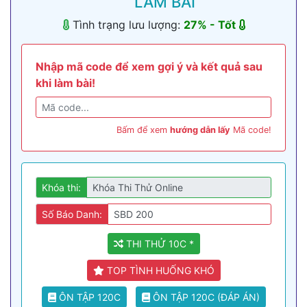
LÀM BÀI
Tình trạng lưu lượng:
27
% -
Tốt
Nhập mã code để xem gợi ý và kết quả sau
khi làm bài!
Bấm để xem
hướng dẫn lấy
Mã code!
Khóa thi:
Số Báo Danh:
THI THỬ 10C *
TOP TÌNH HUỐNG KHÓ
ÔN TẬP 120C
ÔN TẬP 120C (ĐÁP ÁN)