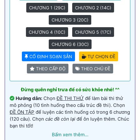
CHƯƠNG 1 (29C)
CHƯƠNG 2 (14C)
CHƯƠNG 3 (20C)
CHƯƠNG 4 (10C)
CHƯƠNG 5 (17C)
CHƯƠNG 6 (30C)
CỐ ĐỊNH SOẠN SẲN
TỰ CHỌN ĐỀ
THEO CẤP ĐỘ
THEO CHỦ ĐỀ
Đừng quên nghỉ trưa để có sức khỏe nhé! ^^
Hướng dẫn:
Chọn
ĐỀ THI THỬ
để làm bài thi thử
mô phỏng (10 tình huống theo cấu trúc đề thi). Chọn
ĐỀ ÔN TẬP
để luyện các tình huống có trong 6 chương
(120 câu). Chọn
các đề còn lại
để ôn luyện thêm. Chúc
bạn thi tốt!
Bấm xem thêm...