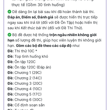
thực tế (Gồm 30 tình huống)
Dễ dàng ôn lại bài sau khi đã hoàn thành bài thi.
Đáp án, Điểm số, Đánh giá
sẽ được hiển thị trực tiếp
ngay sau khi
trả lời
(đối với Đề Ôn Tập) hoặc hiển thị
sau khi
Kết thúc bài thi
(đối với Đề Thi Thử).
Bộ đề được hệ thống
trộn ngẫu nhiên không giới
hạn
số lượng đề thi, giúp học viên luyện thi không giới
hạn.
Gồm các bộ đề theo các cấp độ
như:
Đề:
Thi thử 10C *
Đề:
Top tình huống khó
Đề:
Ôn tập 120C
Đề:
Ôn tập 120C (Đáp án)
Đề:
Chương 1 (29C)
Đề:
Chương 2 (14C)
Đề:
Chương 3 (20C)
Đề:
Chương 4 (10C)
Đề:
Chương 5 (17C)
Đề:
Chương 6 (30C)
Đề:
Cố định soạn sẳn