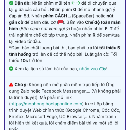
Dặn dò:
Nhấn phím mũi tên
để di chuyển qua
lại giữa các câu hỏi. Nhấn phím
G
để mở nhanh gợi ý
đáp án 5đ. Nhấn
phím CÁCH ⎵
(SpaceBar) hoặc
nút
gắn cờ
để đánh dấu cờ (
). Bấm vào
Chế độ toàn màn
hình
(
Bên cạnh nút xem gợi ý
) hoặc nhấn phím
F
,
T
để
trải nghiệm chế độ tập trung. Nhấn phím
R
để xem/tua
lại video từ đầu.
*Đảm bảo chất lượng bài thi, bạn phải trả lời
tối thiểu 5
tình huống
trở lên để có thể nộp bài. Luật gắn cờ: Tối
thiểu
10s
trở lên.
Xem lại lịch sử làm bài của bạn,
nhấn vào đây
!
Chú ý:
Không nên mở phần mềm trực tiếp từ Ứng
dụng Zalo hoặc Facebook Messenger,... (Vì không phải
là trình duyệt). Mà phải mở link
(
https://mophong.hoctaponline.com
) trực tiếp bằng
trình duyệt Web chính thức (Google Chrome, Cốc Cốc,
Firefox, Microsoft Edge, UC Browser,...). Nhằm tránh
lỗi hiển thị kết quả, lỗi chấm điểm bài thi và một số lỗi
khác.