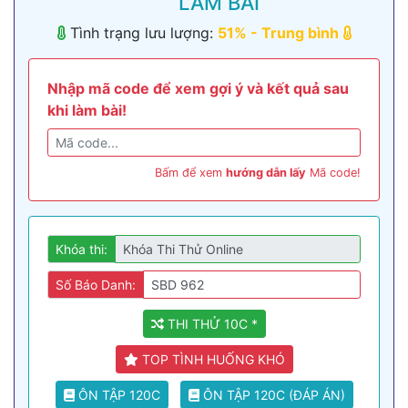
LÀM BÀI
Tình trạng lưu lượng:
51
% -
Trung bình
Nhập mã code để xem gợi ý và kết quả sau
khi làm bài!
Bấm để xem
hướng dẫn lấy
Mã code!
Khóa thi:
Số Báo Danh:
THI THỬ 10C *
TOP TÌNH HUỐNG KHÓ
ÔN TẬP 120C
ÔN TẬP 120C (ĐÁP ÁN)