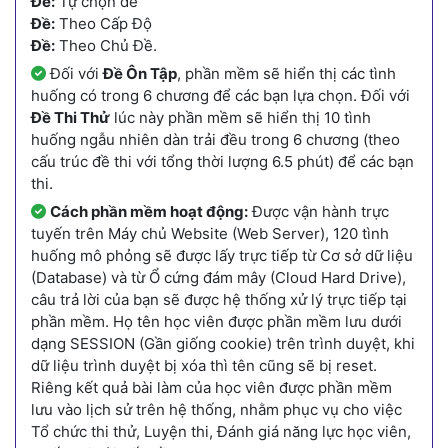
Đề:
Tự chọn đề
Đề:
Theo Cấp Độ
Đề:
Theo Chủ Đề.
Đối với
Đề Ôn Tập
, phần mềm sẽ hiển thị các tình
huống có trong 6 chương để các bạn lựa chọn. Đối với
Đề Thi Thử
lúc này phần mềm sẽ hiển thị 10 tình
huống ngẫu nhiên dàn trải đều trong 6 chương (theo
cấu trúc đề thi với tổng thời lượng 6.5 phút) để các bạn
thi.
Cách phần mềm hoạt động:
Được vận hành trực
tuyến trên Máy chủ Website (Web Server), 120 tình
huống mô phỏng sẽ được lấy trực tiếp từ Cơ sở dữ liệu
(Database) và từ Ổ cứng đám mây (Cloud Hard Drive),
câu trả lời của bạn sẽ được hệ thống xử lý trực tiếp tại
phần mềm. Họ tên học viên được phần mềm lưu dưới
dạng SESSION (Gần giống cookie) trên trình duyệt, khi
dữ liệu trình duyệt bị xóa thì tên cũng sẽ bị reset.
Riêng kết quả bài làm của học viên được phần mềm
lưu vào lịch sử trên hệ thống, nhằm phục vụ cho việc
Tổ chức thi thử, Luyện thi, Đánh giá năng lực học viên,