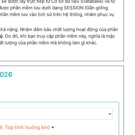
 được lấy trực tiếp từ Cơ sở dữ liệu (Database) và từ
ên được phần mềm lưu dưới dạng SESSION (Gần giống
ợc phần mềm lưu vào lịch sử trên hệ thống, nhằm phục vụ
 khá nặng. Nhằm đảm bảo chất lượng hoạt động của phần
n)
. Do đó, khi bạn truy cập phần mềm này, nghĩa là mặc
chất lượng của phần mềm mà không làm gì khác.
2026
ề: Top tình huống khó