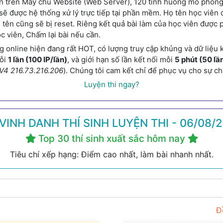
 trên Máy chủ Website (Web Server), 120 tình huống mô phỏng sẽ
n sẽ được hệ thống xử lý trực tiếp tại phần mềm. Họ tên học vi
 thì tên cũng sẽ bị reset. Riêng kết quả bài làm của học viên đư
ọc viên, Chấm lại bài nếu cần.
online hiện đang rất HOT, có lượng truy cập khủng và dữ liệu
mỗi
1 lần (100 IP/lần)
, và giới hạn số lần kết nối mỗi
5 phút (50 lầ
V4 216.73.216.206
). Chúng tôi cam kết chỉ để phục vụ cho sự 
Luyện thi ngay?
VINH DANH THÍ SINH LUYỆN THI - 06/08/
Top 30 thí sinh xuất sắc hôm nay
Tiêu chí xếp hạng: Điểm cao nhất, làm bài nhanh nhất.
Đ