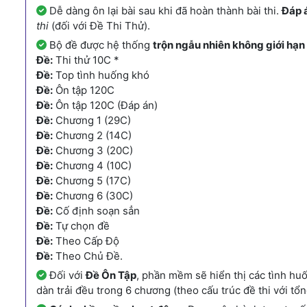
Dễ dàng ôn lại bài sau khi đã hoàn thành bài thi.
Đáp 
thi
(đối với Đề Thi Thử).
Bộ đề được hệ thống
trộn ngẫu nhiên không giới hạn
Đề:
Thi thử 10C *
Đề:
Top tình huống khó
Đề:
Ôn tập 120C
Đề:
Ôn tập 120C (Đáp án)
Đề:
Chương 1 (29C)
Đề:
Chương 2 (14C)
Đề:
Chương 3 (20C)
Đề:
Chương 4 (10C)
Đề:
Chương 5 (17C)
Đề:
Chương 6 (30C)
Đề:
Cố định soạn sẳn
Đề:
Tự chọn đề
Đề:
Theo Cấp Độ
Đề:
Theo Chủ Đề.
Đối với
Đề Ôn Tập
, phần mềm sẽ hiển thị các tình hu
dàn trải đều trong 6 chương (theo cấu trúc đề thi với tổn