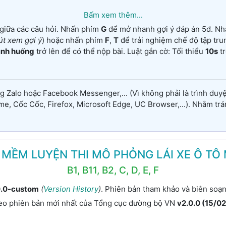
Bấm xem thêm...
 giữa các câu hỏi. Nhấn phím
G
để mở nhanh gợi ý đáp án 5đ. N
út xem gợi ý
) hoặc nhấn phím
F
,
T
để trải nghiệm chế độ tập tr
tình huống
trở lên để có thể nộp bài. Luật gắn cờ: Tối thiểu
10s
tr
alo hoặc Facebook Messenger,... (Vì không phải là trình duyệt
, Cốc Cốc, Firefox, Microsoft Edge, UC Browser,...). Nhằm tránh
MỀM LUYỆN THI MÔ PHỎNG LÁI XE Ô TÔ 
B1, B11, B2, C, D, E, F
0.0-custom
(
Version History
)
. Phiên bản tham khảo và biên so
eo phiên bản mới nhất của Tổng cục đường bộ VN
v2.0.0 (15/0