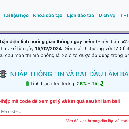
Tài liệu học
Khóa đào tạo
Lịch đào tạo
Dịch vụ
THI
ận diện tình huống giao thông nguy hiểm
(Phiên bản:
v2.
 thức kể từ ngày
15/02/2024
. Gồm có 6 chương với 120 tìn
yêu cầu môn thi mô phỏng lái xe ô tô được áp dụng trong p
NHẬP THÔNG TIN VÀ BẮT ĐẦU LÀM BÀ
Tình trạng lưu lượng:
26
% -
Tốt
Nhập mã code để xem gợi ý và kết quả sau khi làm bài!
Bấm để xem
hướng dẫn lấy
Mã code