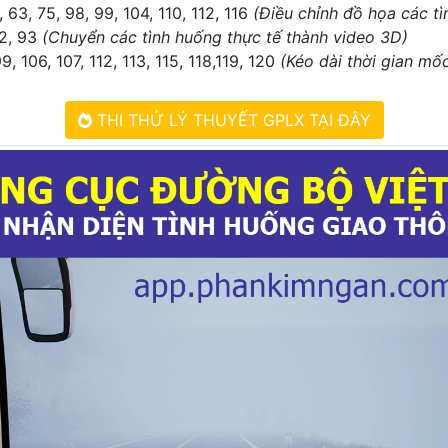
8, 63, 75, 98, 99, 104, 110, 112, 116
(Điều chỉnh đồ họa các t
92, 93
(Chuyển các tình huống thực tế thành video 3D)
9, 106, 107, 112, 113, 115, 118,119, 120
(Kéo dài thời gian mố
THI THỬ LÝ THUYẾT GPLX TẠI ĐÂY