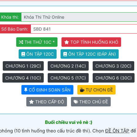
Khóa thi:
Số Báo Danh:
THI THỬ 10C *
TOP TÌNH HUỐNG KHÓ
ÔN TẬP 120C
ÔN TẬP 120C (ĐÁP ÁN)
CHƯƠNG 1 (29C)
CHƯƠNG 2 (14C)
CHƯƠNG 3 (20C)
CHƯƠNG 4 (10C)
CHƯƠNG 5 (17C)
CHƯƠNG 6 (30C)
CỐ ĐỊNH SOẠN SẲN
TỰ CHỌN ĐỀ
THEO CẤP ĐỘ
THEO CHỦ ĐỀ
Buổi chiều vui vẻ nè :)
phỏng (10 tình huống theo cấu trúc đề thi). Chọn
ĐỀ ÔN TẬP
để 