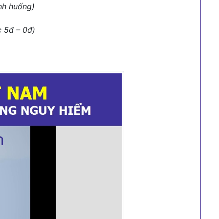
ình huống)
c 5đ – 0đ)