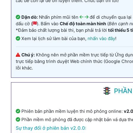
các đề còn lại
để ôn luyện thêm. Chúc bạn thi tốt!
Dặn dò:
Nhấn phím mũi tên
để di chuyển qua lại
dấu cờ (
). Bấm vào
Chế độ toàn màn hình
(
Bên cạnh n
*Đảm bảo chất lượng bài thi, bạn phải trả lời
tối thiểu 5 
Xem lại lịch sử làm bài của bạn,
nhấn vào đây
!
Chú ý:
Không nên mở phần mềm trực tiếp từ Ứng dụng Z
trực tiếp bằng trình duyệt Web chính thức (Google Chrome
lỗi khác.
PHẦN 
Phiên bản phần mềm luyện thi mô phỏng online:
v2.
Phần mềm mô phỏng đã được cập nhật bản vá dựa th
Sự thay đổi ở phiên bản v2.0.0: