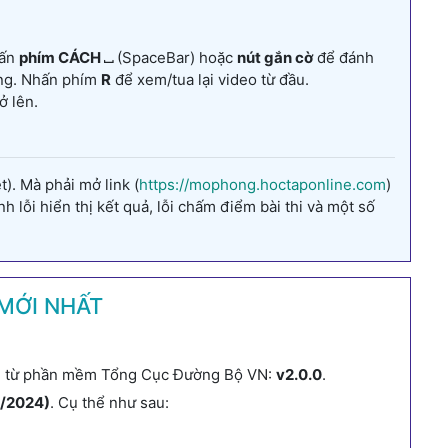
hấn
phím CÁCH ⎵
(SpaceBar) hoặc
nút gắn cờ
để đánh
ung. Nhấn phím
R
để xem/tua lại video từ đầu.
ở lên.
). Mà phải mở link (
https://mophong.hoctaponline.com
)
 lỗi hiển thị kết quả, lỗi chấm điểm bài thi và một số
MỚI NHẤT
ạn từ phần mềm Tổng Cục Đường Bộ VN:
v2.0.0
.
2/2024)
. Cụ thể như sau: