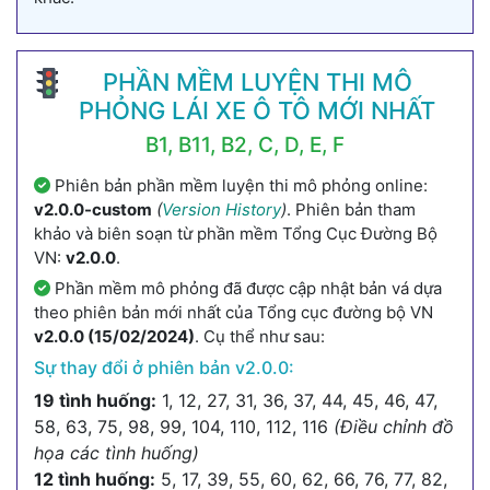
PHẦN MỀM LUYỆN THI MÔ
PHỎNG LÁI XE Ô TÔ MỚI NHẤT
B1, B11, B2, C, D, E, F
Phiên bản phần mềm luyện thi mô phỏng online:
v2.0.0-custom
(
Version History
)
. Phiên bản tham
khảo và biên soạn từ phần mềm Tổng Cục Đường Bộ
VN:
v2.0.0
.
Phần mềm mô phỏng đã được cập nhật bản vá dựa
theo phiên bản mới nhất của Tổng cục đường bộ VN
v2.0.0 (15/02/2024)
. Cụ thể như sau:
Sự thay đổi ở phiên bản v2.0.0:
19 tình huống:
1, 12, 27, 31, 36, 37, 44, 45, 46, 47,
58, 63, 75, 98, 99, 104, 110, 112, 116
(Điều chỉnh đồ
họa các tình huống)
12 tình huống:
5, 17, 39, 55, 60, 62, 66, 76, 77, 82,