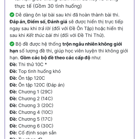
thực tế (Gồm 30 tình huống)
Dễ dàng ôn lại bài sau khi đã hoàn thành bài thi.
Đáp án, Điểm số, Đánh giá
sẽ được hiển thị trực tiếp
ngay sau khi
trả lời
(đối với Đề Ôn Tập) hoặc hiển thị
sau khi
Kết thúc bài thi
(đối với Đề Thi Thử).
Bộ đề được hệ thống
trộn ngẫu nhiên không giới
hạn
số lượng đề thi, giúp học viên luyện thi không giới
hạn.
Gồm các bộ đề theo các cấp độ
như:
Đề:
Thi thử 10C *
Đề:
Top tình huống khó
Đề:
Ôn tập 120C
Đề:
Ôn tập 120C (Đáp án)
Đề:
Chương 1 (29C)
Đề:
Chương 2 (14C)
Đề:
Chương 3 (20C)
Đề:
Chương 4 (10C)
Đề:
Chương 5 (17C)
Đề:
Chương 6 (30C)
Đề:
Cố định soạn sẳn