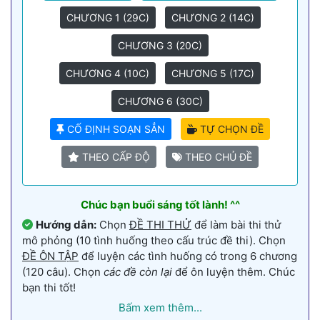
CHƯƠNG 1 (29C)
CHƯƠNG 2 (14C)
CHƯƠNG 3 (20C)
CHƯƠNG 4 (10C)
CHƯƠNG 5 (17C)
CHƯƠNG 6 (30C)
CỐ ĐỊNH SOẠN SẲN
TỰ CHỌN ĐỀ
THEO CẤP ĐỘ
THEO CHỦ ĐỀ
Chúc bạn buổi sáng tốt lành! ^^
Hướng dẫn:
Chọn
ĐỀ THI THỬ
để làm bài thi thử
mô phỏng (10 tình huống theo cấu trúc đề thi). Chọn
ĐỀ ÔN TẬP
để luyện các tình huống có trong 6 chương
(120 câu). Chọn
các đề còn lại
để ôn luyện thêm. Chúc
bạn thi tốt!
Bấm xem thêm...