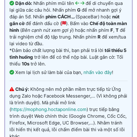
Dặn dò:
Nhấn phím mũi tên
để di chuyển qua
lại giữa các câu hỏi. Nhấn phím
G
để mở nhanh gợi ý
đáp án 5đ. Nhấn
phím CÁCH ⎵
(SpaceBar) hoặc
nút
gắn cờ
để đánh dấu cờ (
). Bấm vào
Chế độ toàn màn
hình
(
Bên cạnh nút xem gợi ý
) hoặc nhấn phím
F
,
T
để
trải nghiệm chế độ tập trung. Nhấn phím
R
để xem/tua
lại video từ đầu.
*Đảm bảo chất lượng bài thi, bạn phải trả lời
tối thiểu 5
tình huống
trở lên để có thể nộp bài. Luật gắn cờ: Tối
thiểu
10s
trở lên.
Xem lại lịch sử làm bài của bạn,
nhấn vào đây
!
Chú ý:
Không nên mở phần mềm trực tiếp từ Ứng
dụng Zalo hoặc Facebook Messenger,... (Vì không phải
là trình duyệt). Mà phải mở link
(
https://mophong.hoctaponline.com
) trực tiếp bằng
trình duyệt Web chính thức (Google Chrome, Cốc Cốc,
Firefox, Microsoft Edge, UC Browser,...). Nhằm tránh
lỗi hiển thị kết quả, lỗi chấm điểm bài thi và một số lỗi
khác.