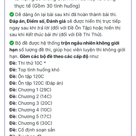
thực tế (Gồm 30 tình huống)
Dễ dàng ôn lại bài sau khi đã hoàn thành bài thi.
Đáp án, Điểm số, Đánh giá
sẽ được hiển thị trực tiếp
ngay sau khi
trả lời
(đối với Đề Ôn Tập) hoặc hiển thị
sau khi
Kết thúc bài thi
(đối với Đề Thi Thử).
Bộ đề được hệ thống
trộn ngẫu nhiên không giới
hạn
số lượng đề thi, giúp học viên luyện thi không giới
hạn.
Gồm các bộ đề theo các cấp độ
như:
Đề:
Thi thử 10C *
Đề:
Top tình huống khó
Đề:
Ôn tập 120C
Đề:
Ôn tập 120C (Đáp án)
Đề:
Chương 1 (29C)
Đề:
Chương 2 (14C)
Đề:
Chương 3 (20C)
Đề:
Chương 4 (10C)
Đề:
Chương 5 (17C)
Đề:
Chương 6 (30C)
Đề:
Cố định soạn sẳn