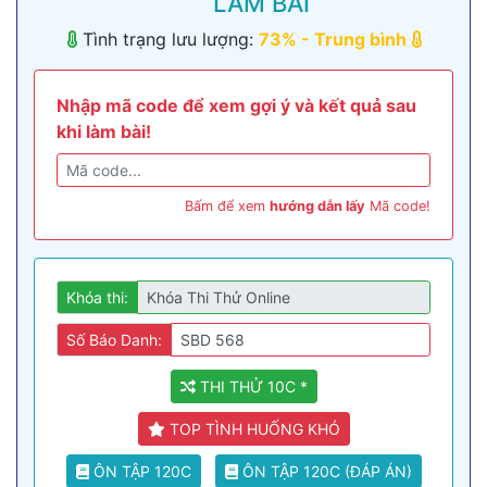
LÀM BÀI
Tình trạng lưu lượng:
73
% -
Trung bình
Nhập mã code để xem gợi ý và kết quả sau
khi làm bài!
Bấm để xem
hướng dẫn lấy
Mã code!
Khóa thi:
Số Báo Danh:
THI THỬ 10C *
TOP TÌNH HUỐNG KHÓ
ÔN TẬP 120C
ÔN TẬP 120C (ĐÁP ÁN)