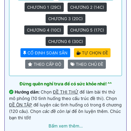
CHƯƠNG 1 (29C)
CHƯƠNG 2 (14C)
CHƯƠNG 3 (20C)
CHƯƠNG 4 (10C)
CHƯƠNG 5 (17C)
CHƯƠNG 6 (30C)
CỐ ĐỊNH SOẠN SẲN
TỰ CHỌN ĐỀ
THEO CẤP ĐỘ
THEO CHỦ ĐỀ
Đừng quên nghỉ trưa để có sức khỏe nhé! ^^
Hướng dẫn:
Chọn
ĐỀ THI THỬ
để làm bài thi thử
mô phỏng (10 tình huống theo cấu trúc đề thi). Chọn
ĐỀ ÔN TẬP
để luyện các tình huống có trong 6 chương
(120 câu). Chọn
các đề còn lại
để ôn luyện thêm. Chúc
bạn thi tốt!
Bấm xem thêm...