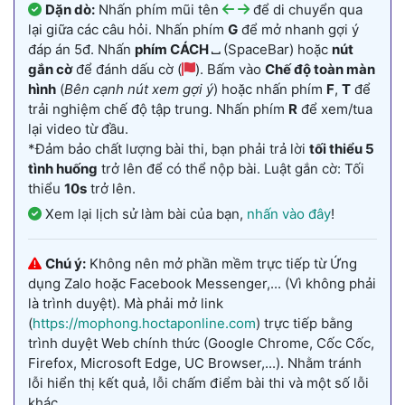
Dặn dò:
Nhấn phím mũi tên
để di chuyển qua
lại giữa các câu hỏi. Nhấn phím
G
để mở nhanh gợi ý
đáp án 5đ. Nhấn
phím CÁCH ⎵
(SpaceBar) hoặc
nút
gắn cờ
để đánh dấu cờ (
). Bấm vào
Chế độ toàn màn
hình
(
Bên cạnh nút xem gợi ý
) hoặc nhấn phím
F
,
T
để
trải nghiệm chế độ tập trung. Nhấn phím
R
để xem/tua
lại video từ đầu.
*Đảm bảo chất lượng bài thi, bạn phải trả lời
tối thiểu 5
tình huống
trở lên để có thể nộp bài. Luật gắn cờ: Tối
thiểu
10s
trở lên.
Xem lại lịch sử làm bài của bạn,
nhấn vào đây
!
Chú ý:
Không nên mở phần mềm trực tiếp từ Ứng
dụng Zalo hoặc Facebook Messenger,... (Vì không phải
là trình duyệt). Mà phải mở link
(
https://mophong.hoctaponline.com
) trực tiếp bằng
trình duyệt Web chính thức (Google Chrome, Cốc Cốc,
Firefox, Microsoft Edge, UC Browser,...). Nhằm tránh
lỗi hiển thị kết quả, lỗi chấm điểm bài thi và một số lỗi
khác.