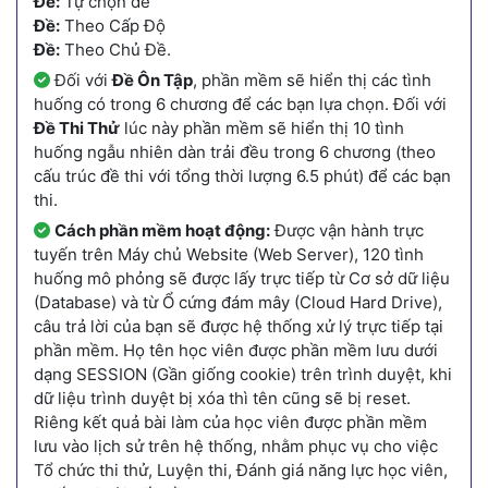
Đề:
Tự chọn đề
Đề:
Theo Cấp Độ
Đề:
Theo Chủ Đề.
Đối với
Đề Ôn Tập
, phần mềm sẽ hiển thị các tình
huống có trong 6 chương để các bạn lựa chọn. Đối với
Đề Thi Thử
lúc này phần mềm sẽ hiển thị 10 tình
huống ngẫu nhiên dàn trải đều trong 6 chương (theo
cấu trúc đề thi với tổng thời lượng 6.5 phút) để các bạn
thi.
Cách phần mềm hoạt động:
Được vận hành trực
tuyến trên Máy chủ Website (Web Server), 120 tình
huống mô phỏng sẽ được lấy trực tiếp từ Cơ sở dữ liệu
(Database) và từ Ổ cứng đám mây (Cloud Hard Drive),
câu trả lời của bạn sẽ được hệ thống xử lý trực tiếp tại
phần mềm. Họ tên học viên được phần mềm lưu dưới
dạng SESSION (Gần giống cookie) trên trình duyệt, khi
dữ liệu trình duyệt bị xóa thì tên cũng sẽ bị reset.
Riêng kết quả bài làm của học viên được phần mềm
lưu vào lịch sử trên hệ thống, nhằm phục vụ cho việc
Tổ chức thi thử, Luyện thi, Đánh giá năng lực học viên,