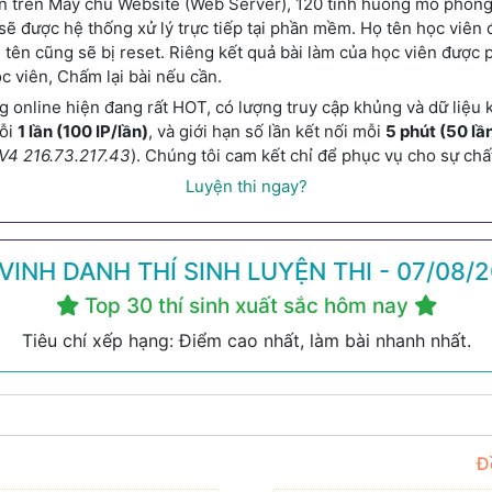
 trên Máy chủ Website (Web Server), 120 tình huống mô phỏng sẽ
n sẽ được hệ thống xử lý trực tiếp tại phần mềm. Họ tên học vi
 thì tên cũng sẽ bị reset. Riêng kết quả bài làm của học viên đư
ọc viên, Chấm lại bài nếu cần.
online hiện đang rất HOT, có lượng truy cập khủng và dữ liệu
mỗi
1 lần (100 IP/lần)
, và giới hạn số lần kết nối mỗi
5 phút (50 lầ
V4 216.73.217.43
). Chúng tôi cam kết chỉ để phục vụ cho sự c
Luyện thi ngay?
VINH DANH THÍ SINH LUYỆN THI - 07/08/
Top 30 thí sinh xuất sắc hôm nay
Tiêu chí xếp hạng: Điểm cao nhất, làm bài nhanh nhất.
Đ