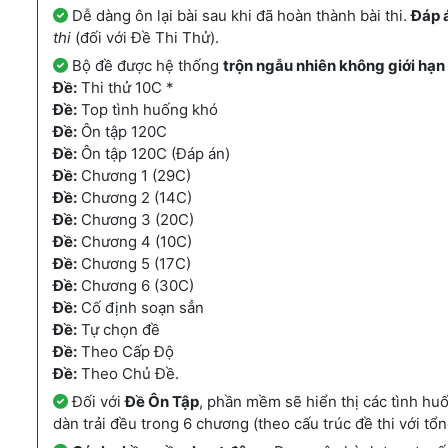
Dễ dàng ôn lại bài sau khi đã hoàn thành bài thi.
Đáp 
thi
(đối với Đề Thi Thử).
Bộ đề được hệ thống
trộn ngẫu nhiên không giới hạn
Đề:
Thi thử 10C *
Đề:
Top tình huống khó
Đề:
Ôn tập 120C
Đề:
Ôn tập 120C (Đáp án)
Đề:
Chương 1 (29C)
Đề:
Chương 2 (14C)
Đề:
Chương 3 (20C)
Đề:
Chương 4 (10C)
Đề:
Chương 5 (17C)
Đề:
Chương 6 (30C)
Đề:
Cố định soạn sẳn
Đề:
Tự chọn đề
Đề:
Theo Cấp Độ
Đề:
Theo Chủ Đề.
Đối với
Đề Ôn Tập
, phần mềm sẽ hiển thị các tình hu
dàn trải đều trong 6 chương (theo cấu trúc đề thi với tổn