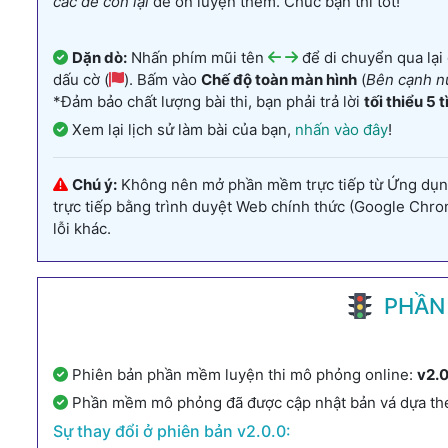
các đề còn lại
để ôn luyện thêm. Chúc bạn thi tốt!
Dặn dò:
Nhấn phím mũi tên
để di chuyển qua lại
dấu cờ (
). Bấm vào
Chế độ toàn màn hình
(
Bên cạnh n
*Đảm bảo chất lượng bài thi, bạn phải trả lời
tối thiểu 5 
Xem lại lịch sử làm bài của bạn,
nhấn vào đây
!
Chú ý:
Không nên mở phần mềm trực tiếp từ Ứng dụng Z
trực tiếp bằng trình duyệt Web chính thức (Google Chrome
lỗi khác.
PHẦN 
Phiên bản phần mềm luyện thi mô phỏng online:
v2.
Phần mềm mô phỏng đã được cập nhật bản vá dựa th
Sự thay đổi ở phiên bản v2.0.0: