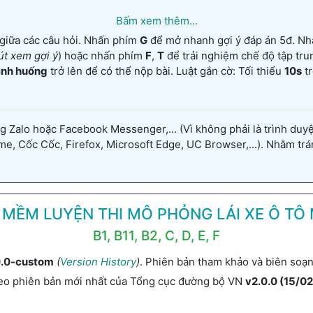
Bấm xem thêm...
 giữa các câu hỏi. Nhấn phím
G
để mở nhanh gợi ý đáp án 5đ. N
út xem gợi ý
) hoặc nhấn phím
F
,
T
để trải nghiệm chế độ tập tr
tình huống
trở lên để có thể nộp bài. Luật gắn cờ: Tối thiểu
10s
tr
alo hoặc Facebook Messenger,... (Vì không phải là trình duyệt
, Cốc Cốc, Firefox, Microsoft Edge, UC Browser,...). Nhằm tránh
MỀM LUYỆN THI MÔ PHỎNG LÁI XE Ô TÔ 
B1, B11, B2, C, D, E, F
0.0-custom
(
Version History
)
. Phiên bản tham khảo và biên so
eo phiên bản mới nhất của Tổng cục đường bộ VN
v2.0.0 (15/0