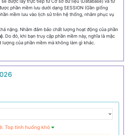
 được lấy trực tiếp từ Cơ sở dữ liệu (Database) và từ
ên được phần mềm lưu dưới dạng SESSION (Gần giống
ợc phần mềm lưu vào lịch sử trên hệ thống, nhằm phục vụ
 khá nặng. Nhằm đảm bảo chất lượng hoạt động của phần
n)
. Do đó, khi bạn truy cập phần mềm này, nghĩa là mặc
hất lượng của phần mềm mà không làm gì khác.
2026
ề: Top tình huống khó