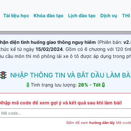
Tài liệu học
Khóa đào tạo
Lịch đào tạo
Dịch vụ
THI
ận diện tình huống giao thông nguy hiểm
(Phiên bản:
v2.
 thức kể từ ngày
15/02/2024
. Gồm có 6 chương với 120 tìn
yêu cầu môn thi mô phỏng lái xe ô tô được áp dụng trong p
NHẬP THÔNG TIN VÀ BẮT ĐẦU LÀM BÀ
Tình trạng lưu lượng:
28
% -
Tốt
Nhập mã code để xem gợi ý và kết quả sau khi làm bài!
Bấm để xem
hướng dẫn lấy
Mã code