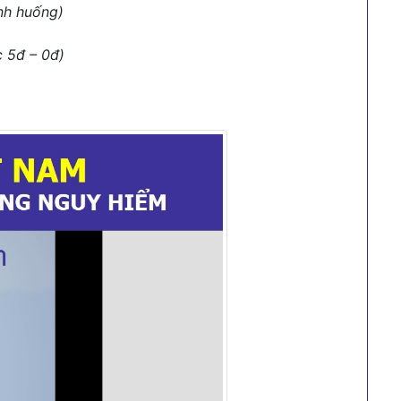
ình huống)
c 5đ – 0đ)