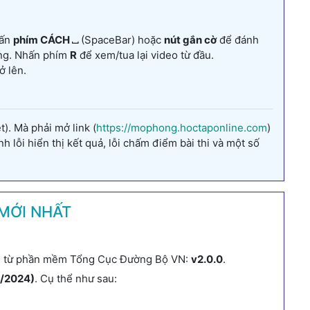
hấn
phím CÁCH ⎵
(SpaceBar) hoặc
nút gắn cờ
để đánh
ung. Nhấn phím
R
để xem/tua lại video từ đầu.
ở lên.
). Mà phải mở link (
https://mophong.hoctaponline.com
)
 lỗi hiển thị kết quả, lỗi chấm điểm bài thi và một số
MỚI NHẤT
ạn từ phần mềm Tổng Cục Đường Bộ VN:
v2.0.0
.
2/2024)
. Cụ thể như sau: