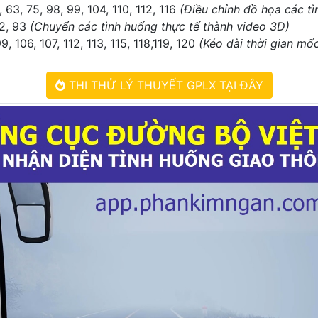
8, 63, 75, 98, 99, 104, 110, 112, 116
(Điều chỉnh đồ họa các t
92, 93
(Chuyển các tình huống thực tế thành video 3D)
9, 106, 107, 112, 113, 115, 118,119, 120
(Kéo dài thời gian mố
THI THỬ LÝ THUYẾT GPLX TẠI ĐÂY