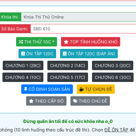
Khóa thi:
Số Báo Danh:
THI THỬ 10C *
TOP TÌNH HUỐNG KHÓ
ÔN TẬP 120C
ÔN TẬP 120C (ĐÁP ÁN)
CHƯƠNG 1 (29C)
CHƯƠNG 2 (14C)
CHƯƠNG 3 (20C)
CHƯƠNG 4 (10C)
CHƯƠNG 5 (17C)
CHƯƠNG 6 (30C)
CỐ ĐỊNH SOẠN SẲN
TỰ CHỌN ĐỀ
THEO CẤP ĐỘ
THEO CHỦ ĐỀ
Đừng quên ăn tối để có sức khỏe nha o_0
phỏng (10 tình huống theo cấu trúc đề thi). Chọn
ĐỀ ÔN TẬP
để 