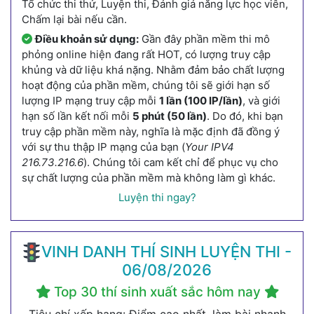
Tổ chức thi thử, Luyện thi, Đánh giá năng lực học viên,
Chấm lại bài nếu cần.
Điều khoản sử dụng:
Gần đây phần mềm thi mô
phỏng online hiện đang rất HOT, có lượng truy cập
khủng và dữ liệu khá nặng. Nhằm đảm bảo chất lượng
hoạt động của phần mềm, chúng tôi sẽ giới hạn số
lượng IP mạng truy cập mỗi
1 lần (100 IP/lần)
, và giới
hạn số lần kết nối mỗi
5 phút (50 lần)
. Do đó, khi bạn
truy cập phần mềm này, nghĩa là mặc định đã đồng ý
với sự thu thập IP mạng của bạn (
Your IPV4
216.73.216.6
). Chúng tôi cam kết chỉ để phục vụ cho
sự chất lượng của phần mềm mà không làm gì khác.
Luyện thi ngay?
VINH DANH THÍ SINH LUYỆN THI -
06/08/2026
Top 30 thí sinh xuất sắc hôm nay
Tiêu chí xếp hạng: Điểm cao nhất, làm bài nhanh