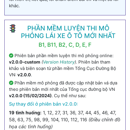
khác.
PHẦN MỀM LUYỆN THI MÔ
PHỎNG LÁI XE Ô TÔ MỚI NHẤT
B1, B11, B2, C, D, E, F
Phiên bản phần mềm luyện thi mô phỏng online:
v2.0.0-custom
(
Version History
)
. Phiên bản tham
khảo và biên soạn từ phần mềm Tổng Cục Đường Bộ
VN:
v2.0.0
.
Phần mềm mô phỏng đã được cập nhật bản vá dựa
theo phiên bản mới nhất của Tổng cục đường bộ VN
v2.0.0 (15/02/2024)
. Cụ thể như sau:
Sự thay đổi ở phiên bản v2.0.0:
19 tình huống:
1, 12, 27, 31, 36, 37, 44, 45, 46, 47,
58, 63, 75, 98, 99, 104, 110, 112, 116
(Điều chỉnh đồ
họa các tình huống)