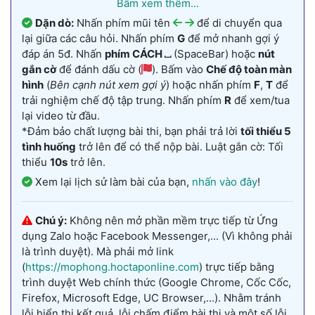
Bấm xem thêm...
Dặn dò:
Nhấn phím mũi tên
để di chuyển qua
lại giữa các câu hỏi. Nhấn phím
G
để mở nhanh gợi ý
đáp án 5đ. Nhấn
phím CÁCH ⎵
(SpaceBar) hoặc
nút
gắn cờ
để đánh dấu cờ (
). Bấm vào
Chế độ toàn màn
hình
(
Bên cạnh nút xem gợi ý
) hoặc nhấn phím
F
,
T
để
trải nghiệm chế độ tập trung. Nhấn phím
R
để xem/tua
lại video từ đầu.
*Đảm bảo chất lượng bài thi, bạn phải trả lời
tối thiểu 5
tình huống
trở lên để có thể nộp bài. Luật gắn cờ: Tối
thiểu
10s
trở lên.
Xem lại lịch sử làm bài của bạn,
nhấn vào đây
!
Chú ý:
Không nên mở phần mềm trực tiếp từ Ứng
dụng Zalo hoặc Facebook Messenger,... (Vì không phải
là trình duyệt). Mà phải mở link
(
https://mophong.hoctaponline.com
) trực tiếp bằng
trình duyệt Web chính thức (Google Chrome, Cốc Cốc,
Firefox, Microsoft Edge, UC Browser,...). Nhằm tránh
lỗi hiển thị kết quả, lỗi chấm điểm bài thi và một số lỗi