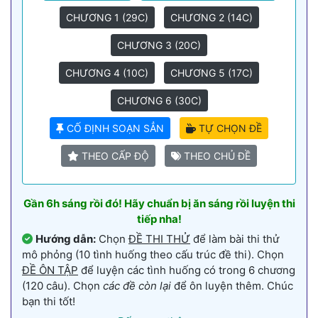
CHƯƠNG 1 (29C)
CHƯƠNG 2 (14C)
CHƯƠNG 3 (20C)
CHƯƠNG 4 (10C)
CHƯƠNG 5 (17C)
CHƯƠNG 6 (30C)
CỐ ĐỊNH SOẠN SẲN
TỰ CHỌN ĐỀ
THEO CẤP ĐỘ
THEO CHỦ ĐỀ
Gần 6h sáng rồi đó! Hãy chuẩn bị ăn sáng rồi luyện thi
tiếp nha!
Hướng dẫn:
Chọn
ĐỀ THI THỬ
để làm bài thi thử
mô phỏng (10 tình huống theo cấu trúc đề thi). Chọn
ĐỀ ÔN TẬP
để luyện các tình huống có trong 6 chương
(120 câu). Chọn
các đề còn lại
để ôn luyện thêm. Chúc
bạn thi tốt!