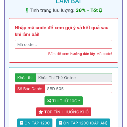
LÀM BÀI
Tình trạng lưu lượng:
36
% -
Tốt
Nhập mã code để xem gợi ý và kết quả sau
khi làm bài!
Bấm để xem
hướng dẫn lấy
Mã code!
Khóa thi:
Số Báo Danh:
THI THỬ 10C *
TOP TÌNH HUỐNG KHÓ
ÔN TẬP 120C
ÔN TẬP 120C (ĐÁP ÁN)